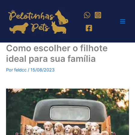
Ir
para
o
conteúdo
Como escolher o filhote
ideal para sua família
Por
feldcc
/
15/08/2023