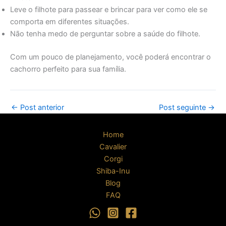
Leve o filhote para passear e brincar para ver como ele se
comporta em diferentes situações.
Não tenha medo de perguntar sobre a saúde do filhote.
Com um pouco de planejamento, você poderá encontrar o
cachorro perfeito para sua família.
←
Post anterior
Post seguinte
→
Home
Cavalier
Corgi
Shiba-Inu
Blog
FAQ