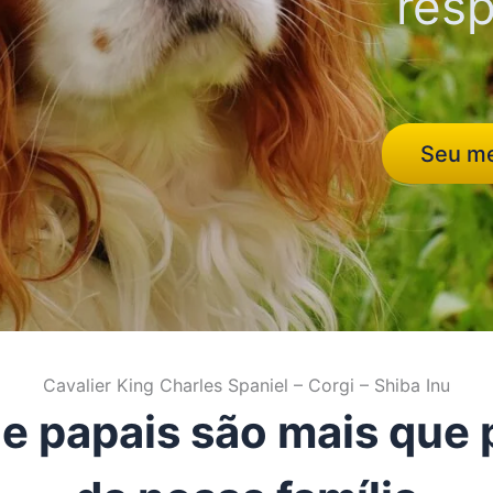
resp
Seu me
Cavalier King Charles Spaniel – Corgi – Shiba Inu
e papais são mais que