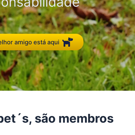
onsabilidade
lhor amigo está aqui
 pet´s, são membros