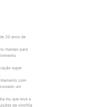
 de 20 anos de
 no manejo para
olvimento
r ração super
.
panhamento com
rcionado um
ba Inu que leva a
uições da cinofilia