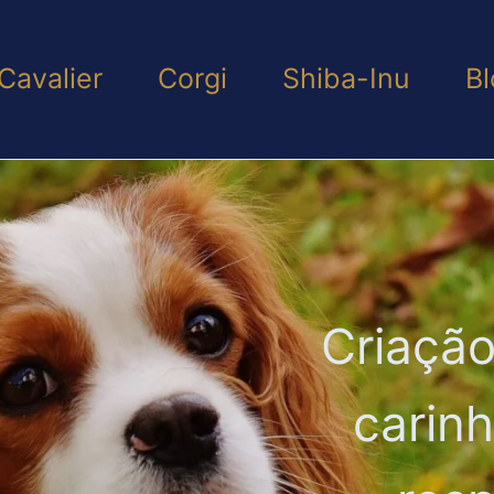
Cavalier
Corgi
Shiba-Inu
Bl
Criação
carin