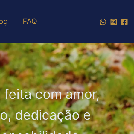
og
FAQ
 feita com amor,
ho, dedicação e