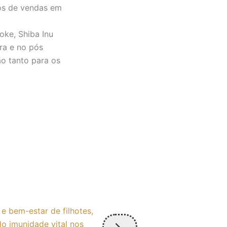
ros de vendas em
oke, Shiba Inu
ra e no pós
o tanto para os
e bem-estar de filhotes,
Uma segurança par
o imunidade vital nos
garantias e obrig