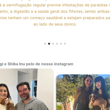
, já a vermifugação regular previne infestações de parasitas
nto, a digestão e a saúde geral dos filhotes, sendo ambas
lhotes tenham um começo saudável e estejam preparados par
ao lado de seus donos.
gi e Shiba Inu pelo de nosso instagram