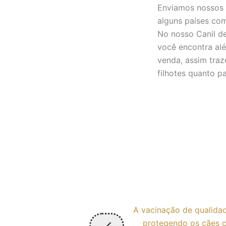
Enviamos nossos 
alguns países co
No nosso Canil de
você encontra alé
venda, assim tra
filhotes quanto pa
identificação e
A vacinação de qualidad
registro. Assim, o
protegendo os cães c